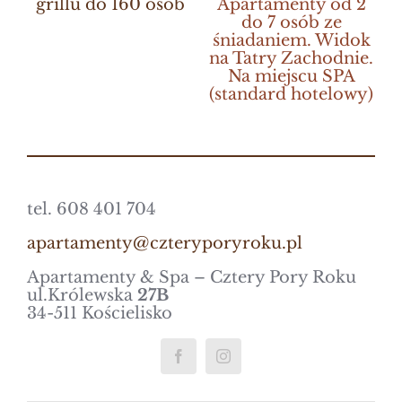
grillu do 160 osób
Apartamenty od 2
do 7 osób ze
śniadaniem. Widok
na Tatry Zachodnie.
Na miejscu SPA
(standard hotelowy)
tel. 608 401 704
apartamenty@czteryporyroku.pl
Apartamenty & Spa – Cztery Pory Roku
ul.Królewska
27B
34-511 Kościelisko