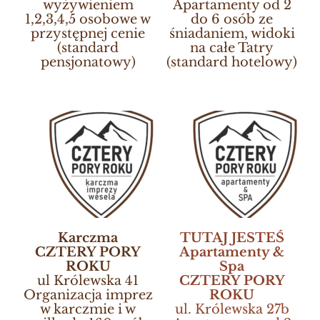
wyżywieniem
Apartamenty od 2
1,2,3,4,5 osobowe w
do 6 osób ze
przystępnej cenie
śniadaniem, widoki
(standard
na całe Tatry
pensjonatowy)
(standard hotelowy)
Karczma
TUTAJ JESTEŚ
CZTERY PORY
Apartamenty &
ROKU
Spa
ul Królewska 41
CZTERY PORY
Organizacja imprez
ROKU
w karczmie i w
ul. Królewska 27b