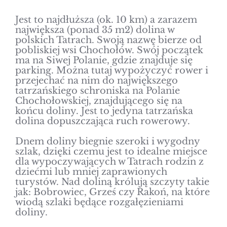
Jest to najdłuższa (ok. 10 km) a zarazem
największa (ponad 35 m2) dolina w
polskich Tatrach. Swoją nazwę bierze od
Strefa SPA
pobliskiej wsi Chochołów. Swój początek
ma na Siwej Polanie, gdzie znajduje się
parking. Można tutaj wypożyczyć rower i
przejechać na nim do największego
tatrzańskiego schroniska na Polanie
Udogodnienia
Chochołowskiej, znajdującego się na
końcu doliny. Jest to jedyna tatrzańska
dolina dopuszczająca ruch rowerowy.
Dnem doliny biegnie szeroki i wygodny
Oferty
szlak, dzięki czemu jest to idealne miejsce
dla wypoczywających w Tatrach rodzin z
dziećmi lub mniej zaprawionych
turystów. Nad doliną królują szczyty takie
jak: Bobrowiec, Grześ czy Rakoń, na które
Cennik
wiodą szlaki będące rozgałęzieniami
doliny.