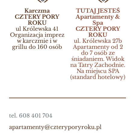
Karczma
TUTAJ JESTEŚ
CZTERY PORY
Apartamenty &
ROKU
Spa
ul Królewska 41
CZTERY PORY
Organizacja imprez
ROKU
w karczmie i w
ul. Królewska 27b
grillu do 160 osób
Apartamenty od 2
do 7 osób ze
śniadaniem. Widok
na Tatry Zachodnie.
Na miejscu SPA
(standard hotelowy)
tel. 608 401 704
apartamenty@czteryporyroku.pl