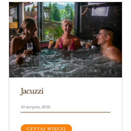
Strefa SPA
Udogodnienia
Oferty
Jacuzzi
10 sierpnia, 2016
Cennik
CZYTAJ WIĘCEJ